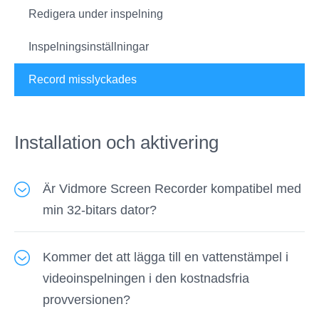
Redigera under inspelning
Inspelningsinställningar
Record misslyckades
Installation och aktivering
Är Vidmore Screen Recorder kompatibel med
min 32-bitars dator?
Ja, Vidmore Screen Recorder kan installeras på
Kommer det att lägga till en vattenstämpel i
Windows-datorer som körs i 32-bitars och 64-
videoinspelningen i den kostnadsfria
bitars. Kolla upp
detaljerade tekniska
provversionen?
specifikationer
här.