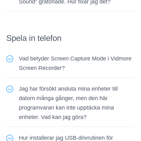
Sound” gråtonade. Hur fixar jag det?
undvika bullret runt dig.
För att spela in ljudfilen på din dator måste du
se till att din dator har ljudkortet och att
ljudkortsdrivrutinen är väl installerad.
Spela in telefon
Vad betyder Screen Capture Mode i Vidmore
Screen Recorder?
Det finns fyra skärminspelningslägen i
Jag har försökt ansluta mina enheter till
inställningarna, och de är Auto, Läge 1 (vanligt),
datorn många gånger, men den här
Läge 2 (Windows 10 1903 och senare) WinRT
programvaran kan inte upptäcka mina
och Läge 3 (vanligt) DXGI.
enheter. Vad kan jag göra?
Vanligtvis föreslår vi att du väljer Autoläge
Du kan fylla i bladet nedan för att berätta
eftersom detta läge kan göra det möjligt för
Hur installerar jag USB-drivrutinen för
informationen om din enhet och skicka in det
programmet att använda olika lägen baserat på