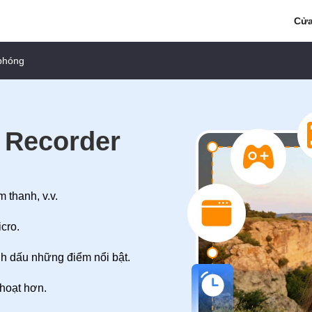
Cửa
 phóng
 Recorder
 thanh, v.v.
cro.
nh dấu những điểm nổi bật.
 hoạt hơn.