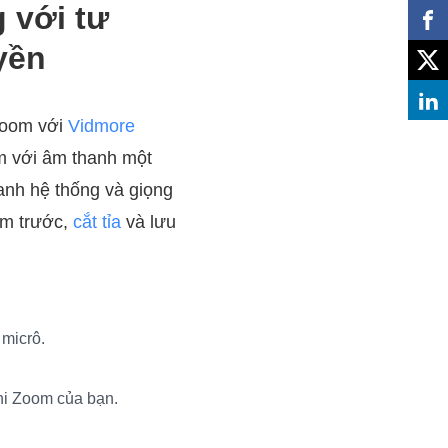
 với tư
yền
 Zoom với
Vidmore
m với âm thanh một
hanh hệ thống và giọng
em trước,
cắt tỉa
và lưu
 micrô.
hi Zoom của bạn.