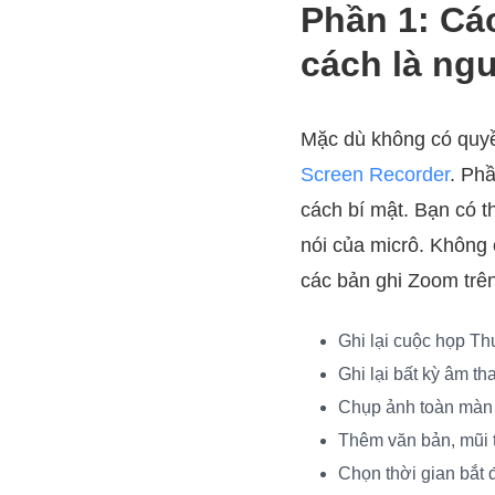
Phần 1: Các
cách là ng
Mặc dù không có quyề
Screen Recorder
. Ph
cách bí mật. Bạn có t
nói của micrô. Không
các bản ghi Zoom trê
Ghi lại cuộc họp Th
Ghi lại bất kỳ âm t
Chụp ảnh toàn màn 
Thêm văn bản, mũi t
Chọn thời gian bắt 