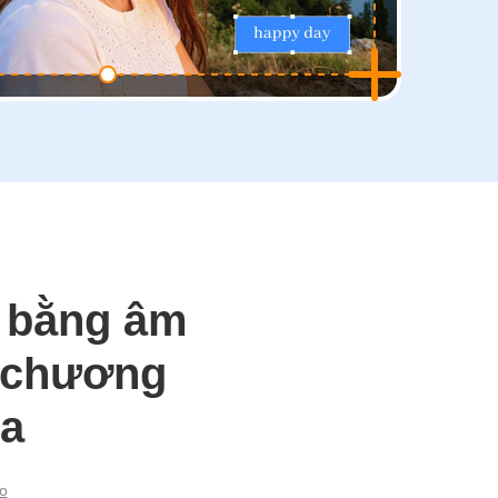
g bằng âm
n chương
ia
o