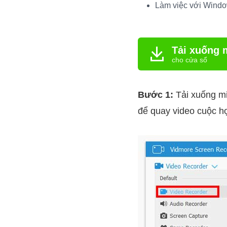
Làm việc với Window
Tải xuống 
cho cửa sổ
Bước 1:
Tải xuống mi
để quay video cuộc h