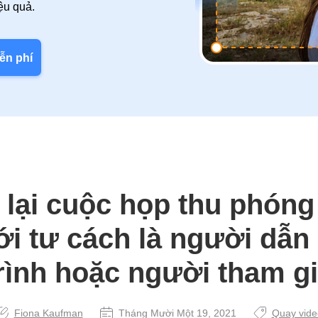
ệu quả.
ễn phí
 lại cuộc họp thu phón
ới tư cách là người dẫ
rình hoặc người tham g
Fiona Kaufman
Tháng Mười Một 19, 2021
Quay vide