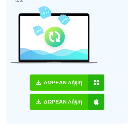
του.
ΔΩΡΕΑΝ Λήψη
ΔΩΡΕΑΝ Λήψη