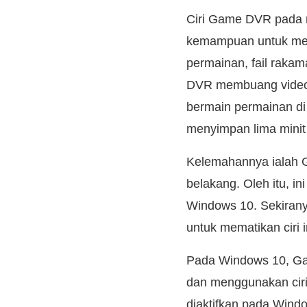
Ciri Game DVR pada m
kemampuan untuk mere
permainan, fail raka
DVR membuang videon
bermain permainan d
menyimpan lima minit 
Kelemahannya ialah 
belakang. Oleh itu, 
Windows 10. Sekiran
untuk mematikan ciri 
Pada Windows 10, Gam
dan menggunakan ciri 
diaktifkan pada Windo