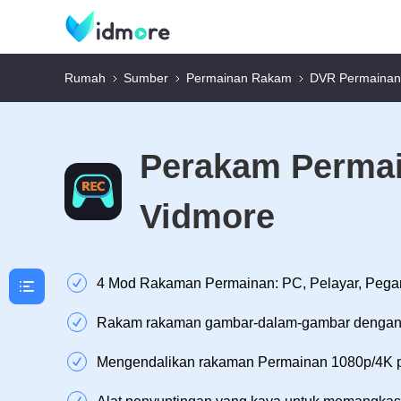
Rumah
Sumber
Permainan Rakam
DVR Permainan
Perakam Perma
Vidmore
4 Mod Rakaman Permainan: PC, Pelayar, Pega
Rakam rakaman gambar-dalam-gambar dengan 
Mengendalikan rakaman Permainan 1080p/4K 