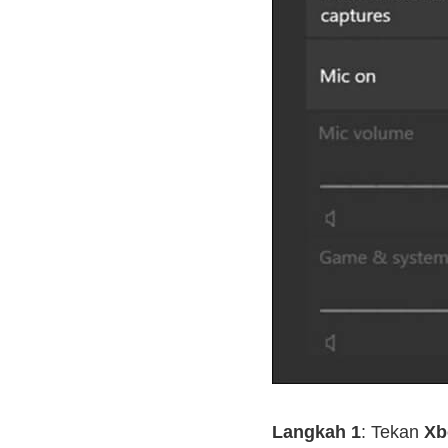
Langkah 1
: Tekan
Xb