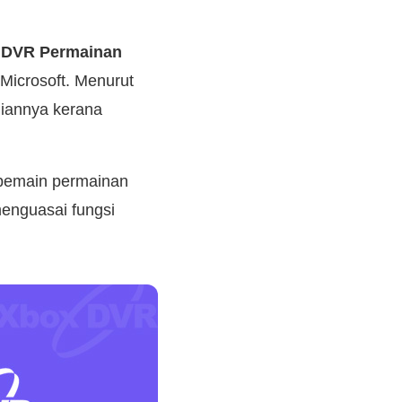
.
DVR Permainan
Microsoft. Menurut
giannya kerana
ra pemain permainan
enguasai fungsi