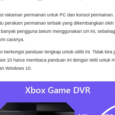
kasi rakaman permainan untuk PC dan konsol permainan
tu perakam permainan terbaik yang dikembangkan oleh 
ni, banyak pengguna belum menggunakan ciri ini, sebaha
mi caranya.
akan berkongsi panduan lengkap untuk utiliti ini. Tidak ki
s 10 harus membaca panduan ini dengan teliti untuk m
an Windows 10.