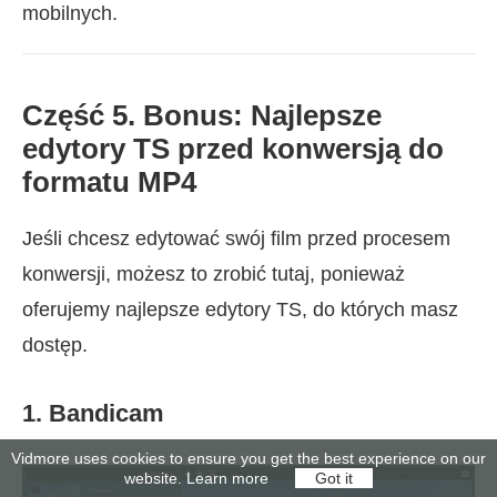
mobilnych.
Część 5. Bonus: Najlepsze
edytory TS przed konwersją do
formatu MP4
Jeśli chcesz edytować swój film przed procesem
konwersji, możesz to zrobić tutaj, ponieważ
oferujemy najlepsze edytory TS, do których masz
dostęp.
1. Bandicam
Vidmore uses cookies to ensure you get the best experience on our
website.
Learn more
Got it