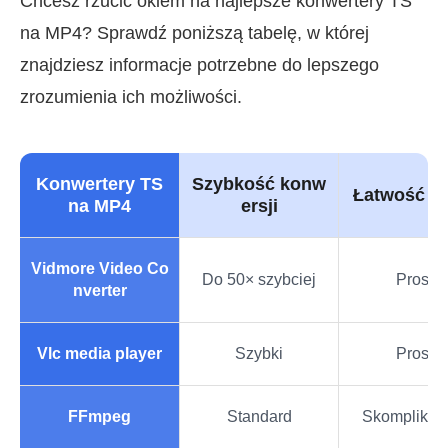
Chcesz rzucić okiem na najlepsze konwertery TS
na MP4? Sprawdź poniższą tabelę, w której
znajdziesz informacje potrzebne do lepszego
zrozumienia ich możliwości.
Konwertery TS
Szybkość konw
Łatwość uż
na MP4
ersji
Vidmore Video Co
Do 50× szybciej
Prosty
nverter
Vlc media player
Szybki
Prosty
FFmpeg
Standard
Skompliko