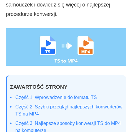
samouczek i dowiedz się więcej o najlepszej
procedurze konwersji.
ZAWARTOŚĆ STRONY
Część 1. Wprowadzenie do formatu TS
Część 2. Szybki przegląd najlepszych konwerterów
TS na MP4
Część 3. Najlepsze sposoby konwersji TS do MP4
na komputerze