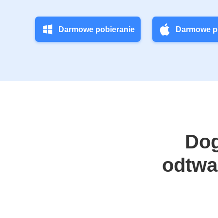
Darmowe pobieranie
Darmowe p
Dog
odtwa