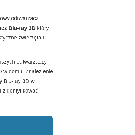
asowy odtwarzacz
cz Blu-ray 3D
który
tyczne zwierzęta i
epszych odtwarzaczy
D w domu. Znalezienie
my Blu-ray 3D w
ł zidentyfikować