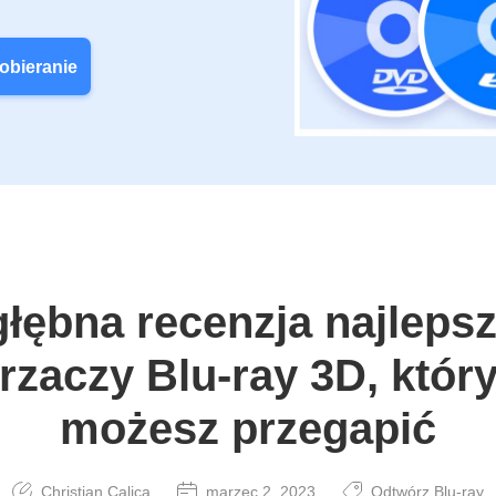
obieranie
łębna recenzja najleps
rzaczy Blu-ray 3D, który
możesz przegapić
Christian Calica
marzec 2, 2023
Odtwórz Blu-ray