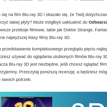
 się na film Blu-ray 3D i okazało się, że Twój dotychcz
rzyć takiej płyty? Może mógłbyś uaktualnić do
Odtwarza
sze przeboje filmowe, takie jak Doktor Strange, Fantas
nne najwyższej klasy filmy Blu-ray 3D.
lu przedstawienie kompleksowego przeglądu pięciu najl
możesz używać do oglądania ulubionych filmów Blu-ray 3
za Blu-ray 3D jest niezbędne, jeśli chcesz oglądać fil
rzyjemny. Przeczytaj poniższą recenzję, a będziesz móg
 swoich potrzeb.