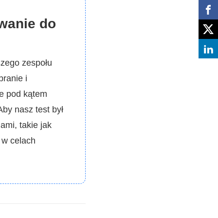
wanie do
aszego zespołu
ranie i
ie pod kątem
by nasz test był
mi, takie jak
 w celach