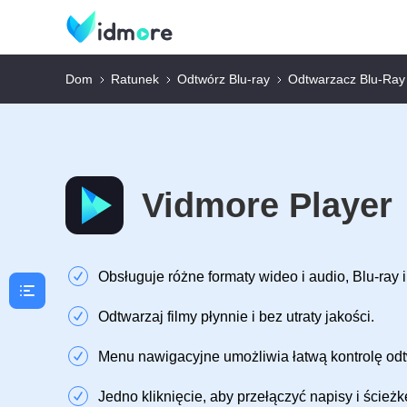
Dom
Ratunek
Odtwórz Blu-ray
Odtwarzacz Blu-Ray
Vidmore Player
Obsługuje różne formaty wideo i audio, Blu-ray 
Odtwarzaj filmy płynnie i bez utraty jakości.
Menu nawigacyjne umożliwia łatwą kontrolę odt
Jedno kliknięcie, aby przełączyć napisy i ścieżk