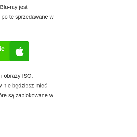
lu-ray jest
u po te sprzedawane w
ie
 i obrazy ISO.
w nie będziesz mieć
tóre są zablokowane w