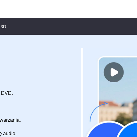
 3D
i DVD.
warzania.
ę audio.