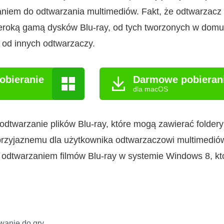
iem do odtwarzania multimediów. Fakt, że odtwarzacz B
zeroką gamą dysków Blu-ray, od tych tworzonych w dom
 od innych odtwarzaczy.
obieranie
Darmowe pobieran
dla macOS
odtwarzanie plików Blu-ray, które mogą zawierać foldery
przyjaznemu dla użytkownika odtwarzaczowi multimedió
odtwarzaniem filmów Blu-ray w systemie Windows 8, k
owanie do gry