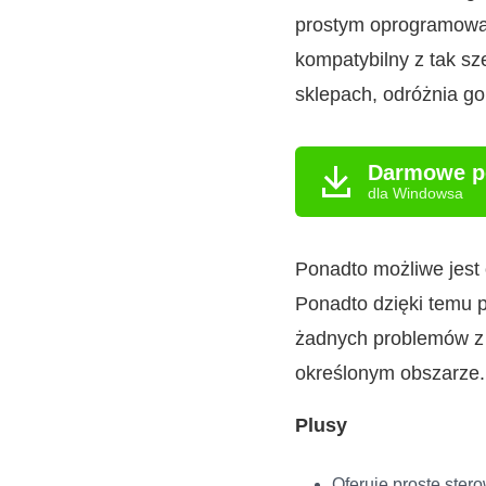
prostym oprogramowan
kompatybilny z tak s
sklepach, odróżnia go
Darmowe p
dla Windowsa
Ponadto możliwe jest 
Ponadto dzięki temu 
żadnych problemów z 
określonym obszarze.
Plusy
Oferuje proste ster