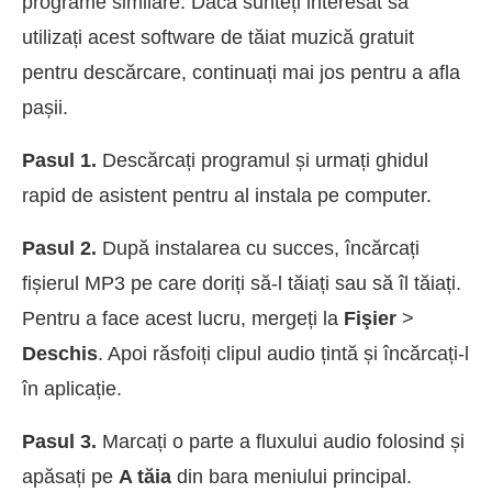
programe similare. Dacă sunteți interesat să
utilizați acest software de tăiat muzică gratuit
pentru descărcare, continuați mai jos pentru a afla
pașii.
Pasul 1.
Descărcați programul și urmați ghidul
rapid de asistent pentru al instala pe computer.
Pasul 2.
După instalarea cu succes, încărcați
fișierul MP3 pe care doriți să-l tăiați sau să îl tăiați.
Pentru a face acest lucru, mergeți la
Fişier
>
Deschis
. Apoi răsfoiți clipul audio țintă și încărcați-l
în aplicație.
Pasul 3.
Marcați o parte a fluxului audio folosind și
apăsați pe
A tăia
din bara meniului principal.