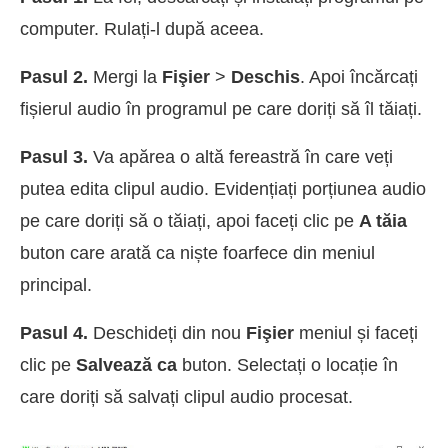
computer. Rulați-l după aceea.
Pasul 2.
Mergi la
Fişier
>
Deschis
. Apoi încărcați
fișierul audio în programul pe care doriți să îl tăiați.
Pasul 3.
Va apărea o altă fereastră în care veți
putea edita clipul audio. Evidențiați porțiunea audio
pe care doriți să o tăiați, apoi faceți clic pe
A tăia
buton care arată ca niște foarfece din meniul
principal.
Pasul 4.
Deschideți din nou
Fişier
meniul și faceți
clic pe
Salvează ca
buton. Selectați o locație în
care doriți să salvați clipul audio procesat.