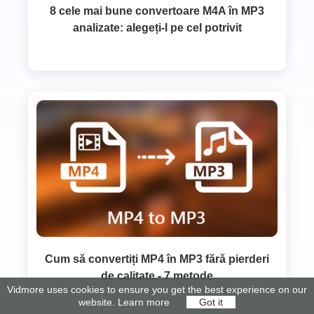
8 cele mai bune convertoare M4A în MP3
analizate: alegeți-l pe cel potrivit
Cum să convertiți MP4 în MP3 fără pierderi
de calitate - 7 metode
Vidmore uses cookies to ensure you get the best experience on our
website.
Learn more
Got it