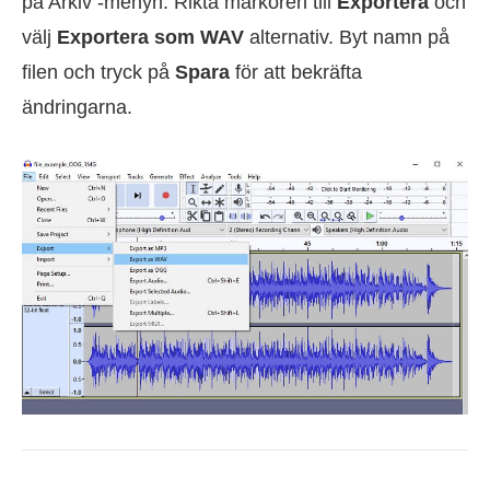
på Arkiv -menyn. Rikta markören till
Exportera
och
välj
Exportera som WAV
alternativ. Byt namn på
filen och tryck på
Spara
för att bekräfta
ändringarna.