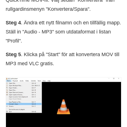
QuickTime MOV-fil. Välj sedan "Konvertera" från
rullgardinsmenyn "Konvertera/Spara".
Steg 4
. Ändra ett nytt filnamn och en tillfällig mapp.
Ställ in "Audio - MP3" som utdataformat i listan
"Profil".
Steg 5
. Klicka på "Start" för att konvertera MOV till
MP3 med VLC gratis.