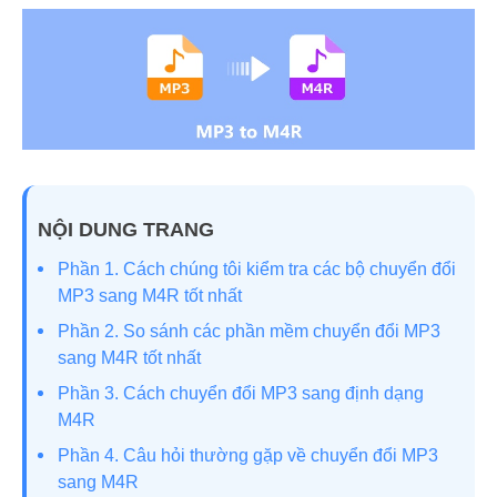
NỘI DUNG TRANG
Phần 1. Cách chúng tôi kiểm tra các bộ chuyển đổi
MP3 sang M4R tốt nhất
Phần 2. So sánh các phần mềm chuyển đổi MP3
sang M4R tốt nhất
Phần 3. Cách chuyển đổi MP3 sang định dạng
M4R
Phần 4. Câu hỏi thường gặp về chuyển đổi MP3
sang M4R