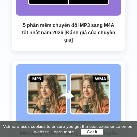
5 phần mềm chuyển đổi MP3 sang M4A
tốt nhất năm 2026 [Đánh giá của chuyên
gia]
Vidmore uses cookies to ensure you get the best experience on our
website.
Learn more
Got it
MP3 sang WMA: Phương pháp trực tuyến