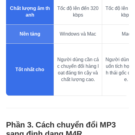
Chất lượng âm th
Tốc độ lên đến 320
Tốc độ lên đ
anh
kbps
kbps
Nền tảng
Windows và Mac
Mac
Người dùng cần cá
Người dùng 
c chuyển đổi hàng l
uốn tích hợp 
Tốt nhất cho
oạt đáng tin cậy và
h thái gốc củ
chất lượng cao.
e.
Phần 3. Cách chuyển đổi MP3
sang định dạng M4R