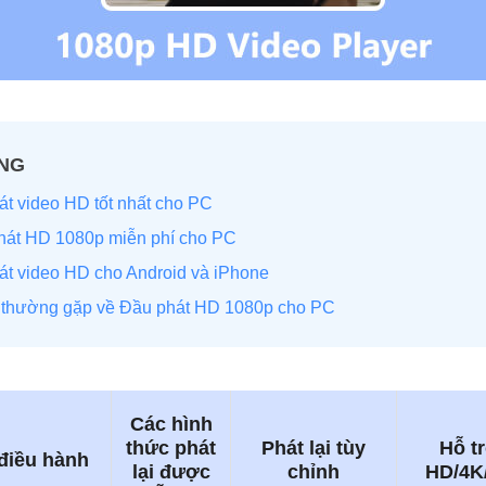
ANG
át video HD tốt nhất cho PC
hát HD 1080p miễn phí cho PC
hát video HD cho Android và iPhone
i thường gặp về Đầu phát HD 1080p cho PC
Các hình
thức phát
Phát lại tùy
Hỗ t
điều hành
lại được
chỉnh
HD/4K