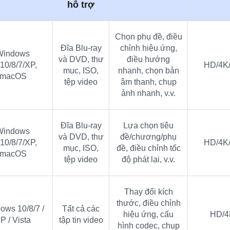
hỗ trợ
Chọn phụ đề, điều
Đĩa Blu-ray
chỉnh hiệu ứng,
Windows
và DVD, thư
điều hướng
10/8/7/XP,
HD/4K
mục, ISO,
nhanh, chọn bản
macOS
tệp video
âm thanh, chụp
ảnh nhanh, v.v.
Đĩa Blu-ray
Lựa chọn tiêu
Windows
và DVD, thư
đề/chương/phụ
10/8/7/XP,
HD/4K
mục, ISO,
đề, điều chỉnh tốc
macOS
tệp video
độ phát lại, v.v.
Thay đổi kích
thước, điều chỉnh
ows 10/8/7 /
Tất cả các
hiệu ứng, cấu
HD/4
P / Vista
tập tin video
hình codec, chụp