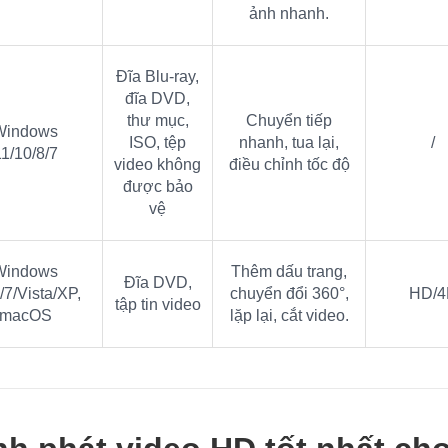
ảnh nhanh.
Đĩa Blu-ray,
đĩa DVD,
thư mục,
Chuyển tiếp
Windows
ISO, tệp
nhanh, tua lại,
/
1/10/8/7
video không
điều chỉnh tốc độ
được bảo
vệ
Windows
Thêm dấu trang,
Đĩa DVD,
/7/Vista/XP,
chuyển đổi 360°,
HD/4
tập tin video
macOS
lặp lại, cắt video.