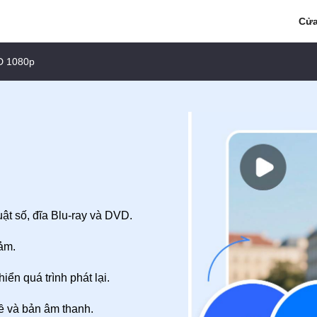
Cửa
HD 1080p
ật số, đĩa Blu-ray và DVD.
ảm.
n quá trình phát lại.
ề và bản âm thanh.