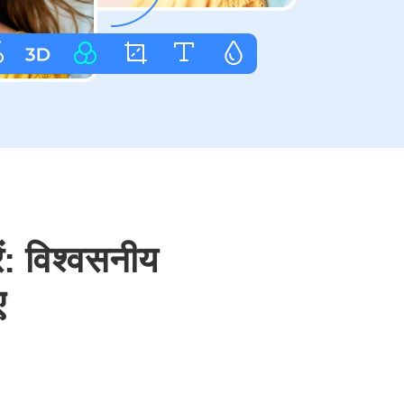
ें: विश्वसनीय
ए