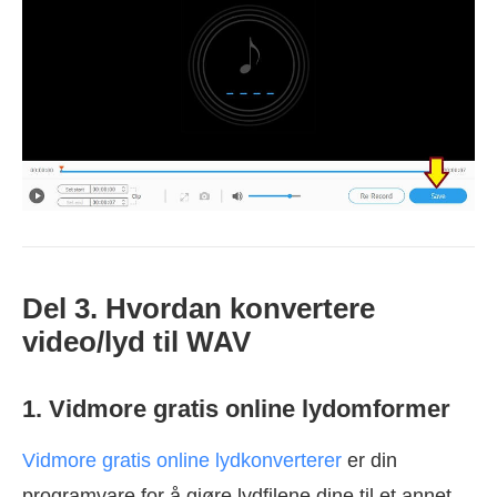
Del 3. Hvordan konvertere
video/lyd til WAV
1. Vidmore gratis online lydomformer
Vidmore gratis online lydkonverterer
er din
programvare for å gjøre lydfilene dine til et annet