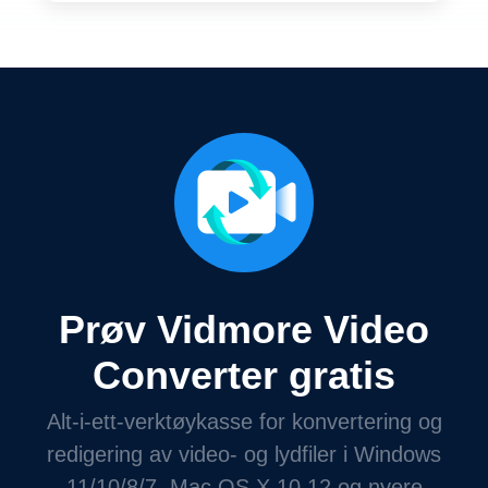
Prøv Vidmore Video
Converter gratis
Alt-i-ett-verktøykasse for konvertering og
redigering av video- og lydfiler i Windows
11/10/8/7, Mac OS X 10.12 og nyere