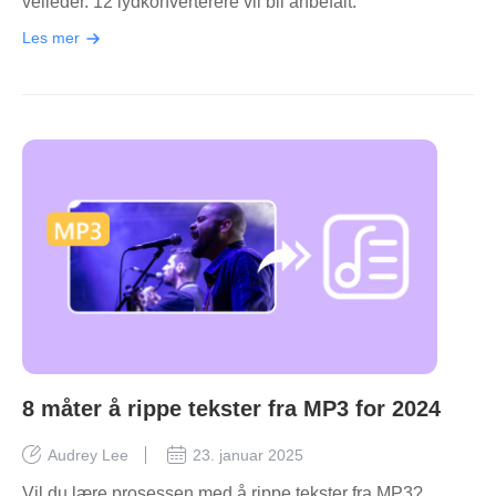
veileder. 12 lydkonverterere vil bli anbefalt.
Les mer
8 måter å rippe tekster fra MP3 for 2024
Audrey Lee
23. januar 2025
Vil du lære prosessen med å rippe tekster fra MP3?