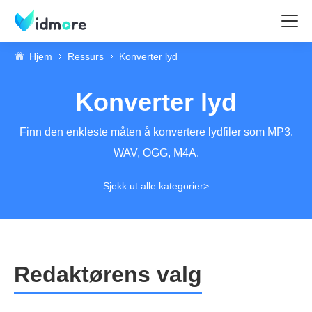
Hjem
Ressurs
Konverter lyd
Konverter lyd
Finn den enkleste måten å konvertere lydfiler som MP3,
WAV, OGG, M4A.
Sjekk ut alle kategorier>
Redaktørens valg