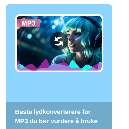
Beste lydkonverterere for
MP3 du bør vurdere å bruke