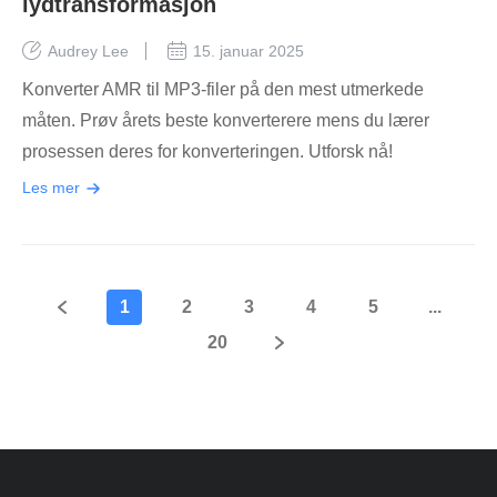
lydtransformasjon
Audrey Lee
15. januar 2025
Konverter AMR til MP3-filer på den mest utmerkede
måten. Prøv årets beste konverterere mens du lærer
prosessen deres for konverteringen. Utforsk nå!
Les mer
1
2
3
4
5
...
20