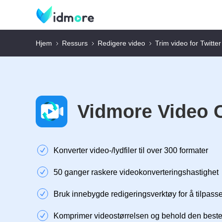
Hjem
Ressurs
Redigere video
Trim video for Twitter
Vidmore Video 
Konverter video-/lydfiler til over 300 formater
50 ganger raskere videokonverteringshastighet
Bruk innebygde redigeringsverktøy for å tilpass
Komprimer videostørrelsen og behold den beste 