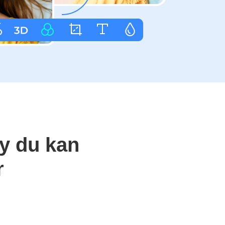
øy du kan
r