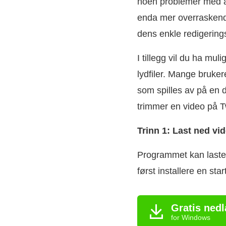
noen problemer med å
enda mer overraskende 
dens enkle redigering
I tillegg vil du ha mul
lydfiler. Mange bruker
som spilles av på en 
trimmer en video på Tw
Trinn 1: Last ned vi
Programmet kan lastes
først installere en st
Gratis nedl
for Windows