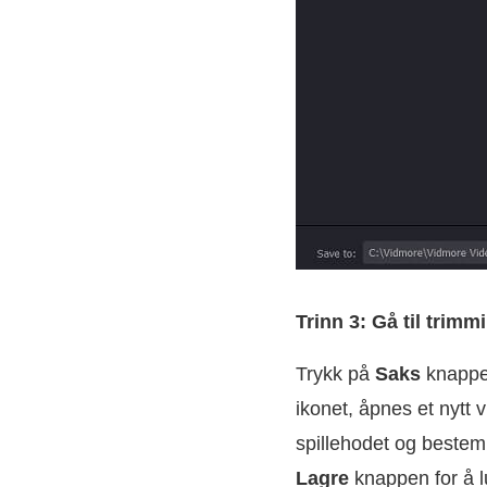
Trinn 3: Gå til trim
Trykk på
Saks
knappen
ikonet, åpnes et nytt 
spillehodet og bestemm
Lagre
knappen for å l