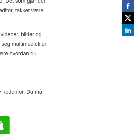
. Det som gjør den
editor, takket være
 videoer, bilder og
r seg multimediefilen
lære hvordan du
ne nedenfor. Du må