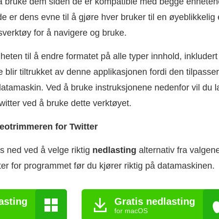
 bruke dem siden de er kompatible med begge enhetene
er dens evne til å gjøre hver bruker til en øyeblikkelig 
sverktøy for å navigere og bruke.
igheten til å endre formatet på alle typer innhold, inkludert
e blir tiltrukket av denne applikasjonen fordi den tilpasse
datamaskin. Ved å bruke instruksjonene nedenfor vil du 
itter ved å bruke dette verktøyet.
deotrimmeren for Twitter
 ned ved å velge riktig
nedlasting
alternativ fra valge
arter for programmet før du kjører riktig på datamaskinen.
asting
Gratis nedlasting
for macOS