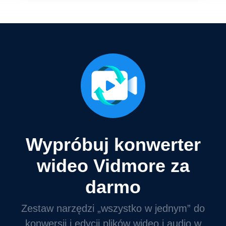
Wypróbuj konwerter
wideo Vidmore za
darmo
Zestaw narzędzi „wszystko w jednym” do
konwersji i edycji plików wideo i audio w