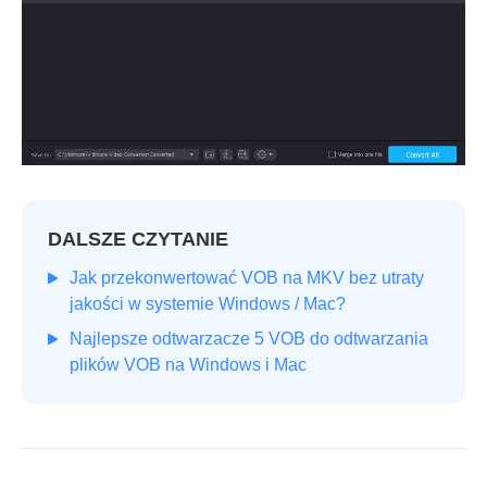
DALSZE CZYTANIE
Jak przekonwertować VOB na MKV bez utraty
jakości w systemie Windows / Mac?
Najlepsze odtwarzacze 5 VOB do odtwarzania
plików VOB na Windows i Mac