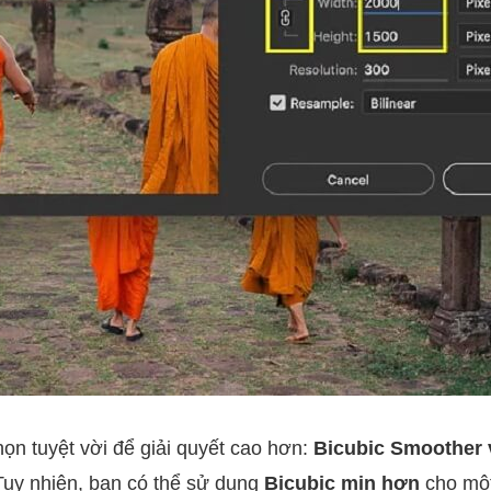
họn tuyệt vời để giải quyết cao hơn:
Bicubic Smoother v
uy nhiên, bạn có thể sử dụng
Bicubic mịn hơn
cho mộ