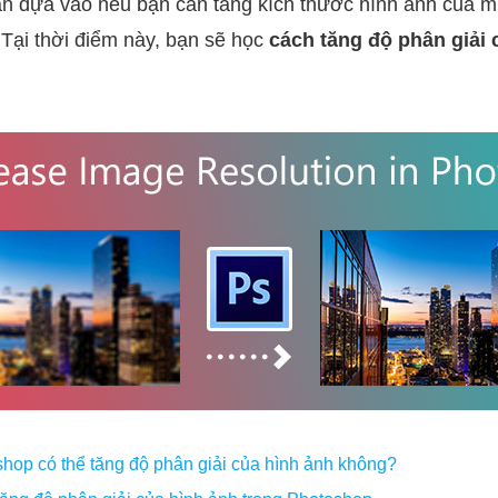
n dựa vào nếu bạn cần tăng kích thước hình ảnh của mì
. Tại thời điểm này, bạn sẽ học
cách tăng độ phân giải 
hop có thể tăng độ phân giải của hình ảnh không?