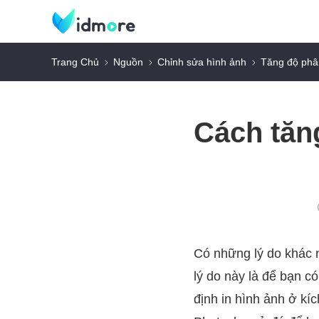
Trang Chủ
Nguồn
Chỉnh sửa hình ảnh
Tăng độ phâ
Cách tăng
Có những lý do khác 
lý do này là để bạn có
định in hình ảnh ở kíc