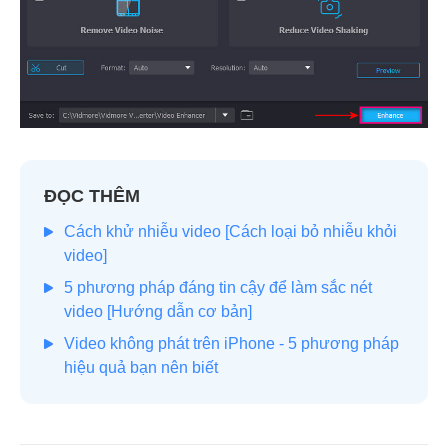
ĐỌC THÊM
Cách khử nhiễu video [Cách loại bỏ nhiễu khỏi
video]
5 phương pháp đáng tin cậy để làm sắc nét
video [Hướng dẫn cơ bản]
Video không phát trên iPhone - 5 phương pháp
hiệu quả bạn nên biết