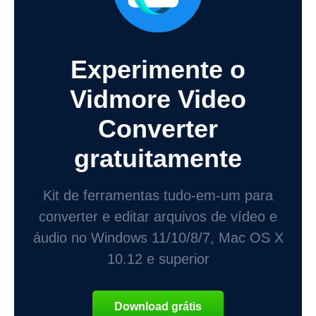
Experimente o
Vidmore Video
Converter
gratuitamente
Kit de ferramentas tudo-em-um para
converter e editar arquivos de vídeo e
áudio no Windows 11/10/8/7, Mac OS X
10.12 e superior
Download grátis