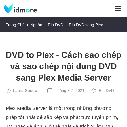
Trang Chủ
Nguồn
Rip DVD
Rip DVD sang Plex
DVD to Plex - Cách sao chép
và sao chép nội dung DVD
sang Plex Media Server
Laura Goodwin
Tháng 9 7, 2021
Rip DVD
Plex Media Server là một trong những phương
pháp tốt nhất để sắp xếp và phát trực tuyến phim,
TV, nhạc và ảnh. Có thể phát và trích xuất DVD