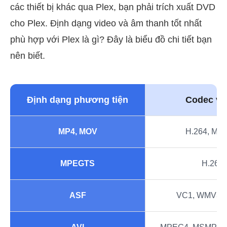
các thiết bị khác qua Plex, bạn phải trích xuất DVD
cho Plex. Định dạng video và âm thanh tốt nhất
phù hợp với Plex là gì? Đây là biểu đồ chi tiết bạn
nên biết.
Định dạng phương tiện
Codec vi
MP4, MOV
H.264, MP
MPEGTS
H.264
ASF
VC1, WMV3,